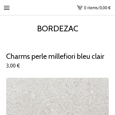
0 items
/
0,00
€
View
cart
-
BORDEZAC
Charms perle millefiori bleu clair
3,00
€