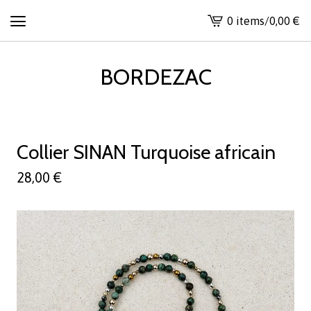
0 items
/
0,00
€
View
cart
-
BORDEZAC
Collier SINAN Turquoise africain
28,00
€