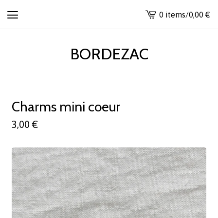
0 items
/
0,00
€
View
cart
-
BORDEZAC
Charms mini coeur
3,00
€