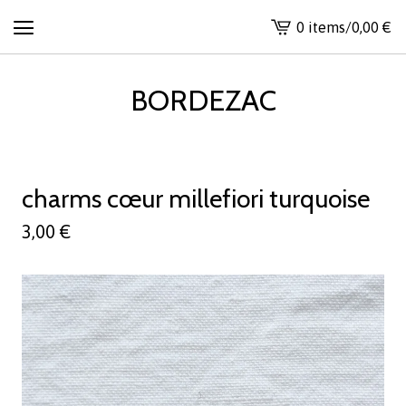
0 items
/
0,00
€
View
cart
-
BORDEZAC
charms cœur millefiori turquoise
3,00
€